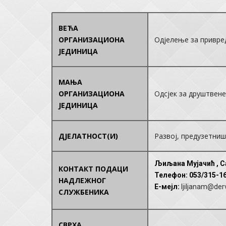
ВЕЋА
ОРГАНИЗАЦИОНА
Одјелење за привре
ЈЕДИНИЦА
МАЊА
ОРГАНИЗАЦИОНА
Одсјек за друштвене
ЈЕДИНИЦА
ДЈЕЛАТНОСТ(И)
Развој, предузетни
Љиљана Мујачић , С
КОНТАКТ ПОДАЦИ
Телефон
: 053/315-1
НАДЛЕЖНОГ
E-мејл
:
ljiljanam@der
СЛУЖБЕНИКА
СВРХА