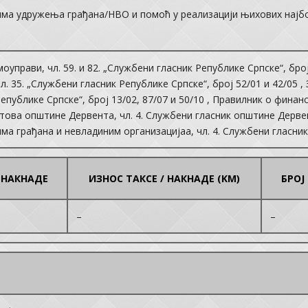
ма удружења грађана/НВО и помоћ у реализацији њихових најб
моуправи, чл. 59. и 82. „Службени гласник Републике Српске“, бр
л. 35. „Службени гласник Републике Српске“, број 52/01 и 42/05 ,
епублике Српске“, број 13/02, 87/07 и 50/10 , Правилник о фина
това општине Дервента, чл. 4. Службени гласник општине Дервен
а грађана и невладиним организацијаа, чл. 4. Службени гласник
/ НАКНАДЕ
ИЗНОС ТАКСЕ / НАКНАДЕ (KM)
БРОЈ
–
–