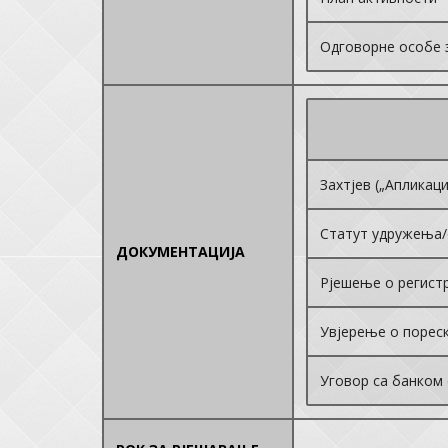
Одговорне особе 
Захтјев („Апликац
Статут удружења/
ДОКУМЕНТАЦИЈА
Рјешење о регист
Увјерење о пореск
Уговор са банком