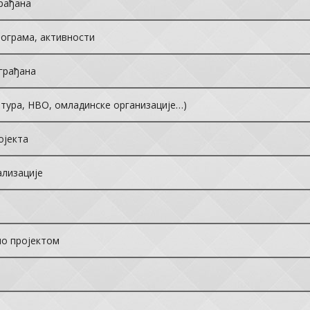
рађана
рограма, активности
грађана
лтура, НВО, омладинске организације…)
ојекта
ализације
но пројектом