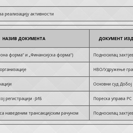
за реализацију активности
НАЗИВ ДОКУМЕНТА
ДОКУМЕНТ ИЗД
иона форма“ и „Финансијска форма“)
Подносилац захтје
организације
НВО/Удружење гра
рацији
Основни суд Добој
ој регистрацији -ЈИБ
Пореска управа РС
 са наведеним трансакцијским рачуном
Подносилац захтје