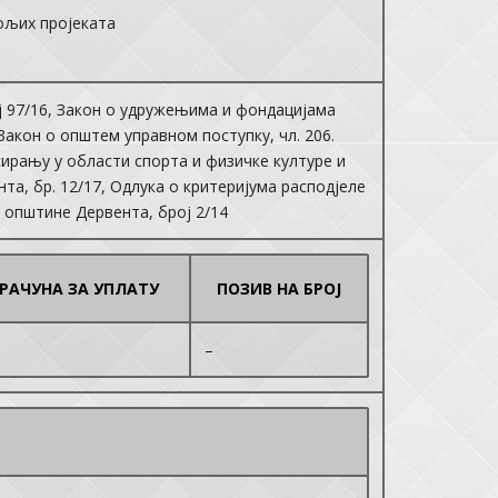
ољих пројеката
ој 97/16, Закон o удружењима и фондацијама
 Закон о општем управном поступку, чл. 206.
нсирању у области спорта и физичке културе и
та, бр. 12/17, Одлука о критеријума расподјеле
 општине Дервента, број 2/14
 РАЧУНА ЗА УПЛАТУ
ПОЗИВ НА БРОЈ
–