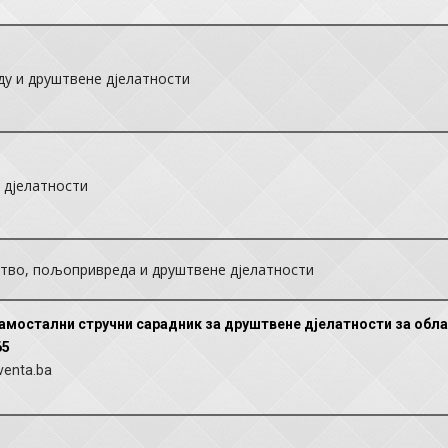
ду и друштвене дјелатности
 дјелатности
штво, пољопривреда и друштвене дјелатности
амостални стручни сарадник за друштвене дјелатности за облас
65
venta.ba