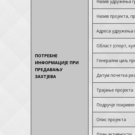
Назив удружења г
Назив пројекта, п
Адреса удружења 
Област (спорт, ку
ПОТРЕБНЕ
Генерални циљ пр
ИНФОРМАЦИЈЕ ПРИ
ПРЕДАВАЊУ
Датум почетка ре
ЗАХТЈЕВА
Трајање пројекта
Подручје покриве
Опис пројекта
План активности