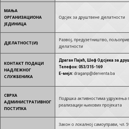
МАЊА
ОРГАНИЗАЦИОНА
Одсјек за друштвене дјелатности
ЈЕДИНИЦА
Развој, предузетништво, пољопри
ДЈЕЛАТНОСТ(И)
дјелатности
Драган Пајић, Шеф Одсјека за дру
КОНТАКТ ПОДАЦИ
Телефон
: 053/315-169
НАДЛЕЖНОГ
E-мејл
:
draganp@derventa.ba
СЛУЖБЕНИКА
СВРХА
Подршка активностима удружења г
АДМИНИСТРАТИВНОГ
реализацији њихових пројеката
ПОСТУПКА
Закон о локалној самоуправи, чл. 5