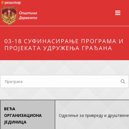
03-18 СУФИНАСИРАЊЕ ПРОГРАМА И
ПРОЈЕКАТА УДРУЖЕЊА ГРАЂАНА
ВЕЋА
ОРГАНИЗАЦИОНА
Одјелење за привреду и друштвене
ЈЕДИНИЦА