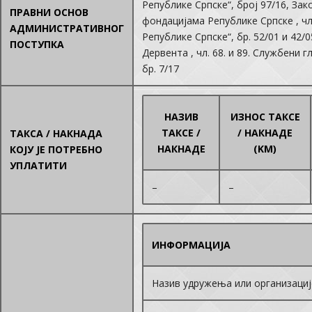
Републике Српске“, број 97/16, За
ПРАВНИ ОСНОВ
фондацијама Републике Српске , чл
АДМИНИСТРАТИВНОГ
Републике Српске“, бр. 52/01 и 42/
ПОСТУПКА
Дервента , чл. 68. и 89. Службени 
бр. 7/17
НАЗИВ
ИЗНОС ТАКСЕ
ТАКСЕ /
/ НАКНАДЕ
ТАКСА / НАКНАДА
НАКНАДЕ
(KM)
КОЈУ ЈЕ ПОТРЕБНО
УПЛАТИТИ
–
–
ИНФОРМАЦИЈА
Назив удружења или организациј