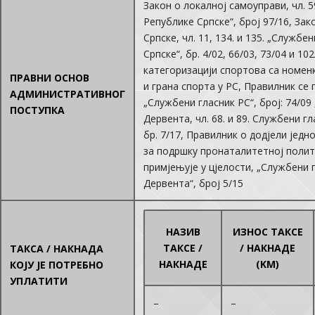
Закон о локалној самоуправи, чл. 5
Републике Српске“, број 97/16, За
Српске, чл. 11, 134. и 135. „Службе
Српске“, бр. 4/02, 66/03, 73/04 и 10
категоризацији спортова са номен
ПРАВНИ ОСНОВ
и грана спорта у РС, Правилник се 
АДМИНИСТРАТИВНОГ
„Службени гласник РС“, број: 74/09
ПОСТУПКА
Дервента, чл. 68. и 89. Службени 
бр. 7/17, Правилник о додјели јед
за подршку пронаталитетној полит
примјењује у цјелости, „Службени
Дервента“, број 5/15
НАЗИВ
ИЗНОС ТАКСЕ
ТАКСЕ /
/ НАКНАДЕ
ТАКСА / НАКНАДА
НАКНАДЕ
(KM)
КОЈУ ЈЕ ПОТРЕБНО
УПЛАТИТИ
–
–