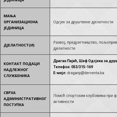
МАЊА
ОРГАНИЗАЦИОНА
Одсјек за друштвене дјелатности
ЈЕДИНИЦА
Развој, предузетништво, пољопри
ДЈЕЛАТНОСТ(И)
дјелатности
Драган Пајић, Шеф Одсјека за дру
КОНТАКТ ПОДАЦИ
Телефон
: 053/315-169
НАДЛЕЖНОГ
E-мејл
:
draganp@derventa.ba
СЛУЖБЕНИКА
СВРХА
Помоћ спортским клубовима при 
АДМИНИСТРАТИВНОГ
активности
ПОСТУПКА