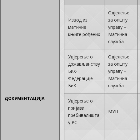
Одјелење
Извод из
за општу
матичне
управу –
књиге рођених
Матична
служба
Увјерење о
Одјелење
држављанству
за општу
БиХ-
управу –
Федерације
Матична
БиХ
служба
ДОКУМЕНТАЦИЈА
Увјерење о
пријави
МУП
пребивалишта
у РС