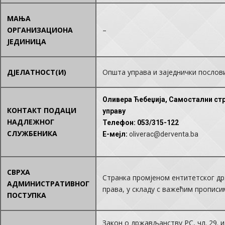
МАЊА
ОРГАНИЗАЦИОНА
–
ЈЕДИНИЦА
ДЈЕЛАТНОСТ(И)
Општа управа и заједнички послов
Оливера Ћебеџија, Самостални ст
КОНТАКТ ПОДАЦИ
управу
НАДЛЕЖНОГ
Телефон
: 053/315-122
СЛУЖБЕНИКА
E-мејл
:
oliverac@derventa.ba
СВРХА
Странка промјеном ентитетског д
АДМИНИСТРАТИВНОГ
права, у складу с важећим прописи
ПОСТУПКА
Закон о држављанству РС, чл. 29. и