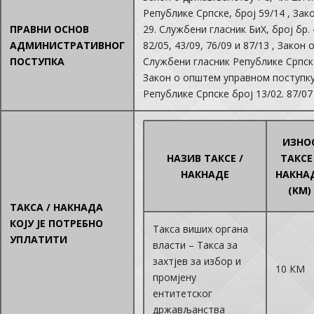
Републике Српске, број 59/14 , Зак
ПРАВНИ ОСНОВ
29. Службени гласник БиХ, број бр. 4
АДМИНИСТРАТИВНОГ
82/05, 43/09, 76/09 и 87/13 , Закон
ПОСТУПКА
Службени гласник Републике Српске,
Закон о општем управном поступку,
Републике Српске број 13/02. 87/07 
ИЗНО
НАЗИВ ТАКСЕ /
ТАКСЕ 
НАКНАДЕ
НАКНА
(KM)
ТАКСА / НАКНАДА
КОЈУ ЈЕ ПОТРЕБНО
Такса виших органа
УПЛАТИТИ
власти – Такса за
захтјев за избор и
10 КМ
промјену
ентитетског
држављанства