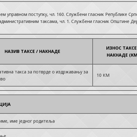
ем управном поступку, чл. 160. Службени гласник Републике Српск
дминистративним таксама, чл. 1. Службени гласник Општине Дерв
ИЗНОС ТАКСЕ
НАЗИВ ТАКСЕ / НАКНАДЕ
НАКНАДЕ (KM
тивна такса за потврде о издржавању за
10 КМ
тво
ЦИЈА
име, име једног родитеља
ање