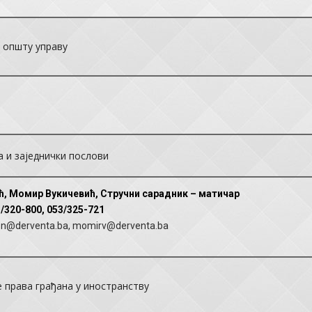
 општу управу
 и заједнички послови
, Момир Вукичевић, Стручни сарадник – матичар
3/320-800, 053/325-721
on@derventa.ba, momirv@derventa.ba
права грађана у иностранству