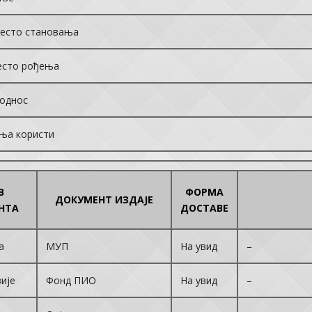
јесто становања
есто рођења
 однос
ња користи
В
ФОРМА
ДОКУМЕНТ ИЗДАЈЕ
НТА
ДОСТАВЕ
а
МУП
На увид
–
зије
Фонд ПИО
На увид
–