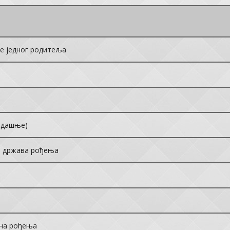
ме једног родитеља
а
адашње)
и држава рођења
ина рођења