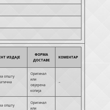
ФОРМА
НТ ИЗДАЈЕ
КОМЕНТАР
ДОСТАВЕ
Оригинал
за општу
или
Матична
–
овјерена
копија
Оригинал
за општу
или