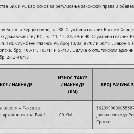
ва БиХ и РС као основ за регулисање законских права и обаве
 Босне и Херцеговине, чл. 38. Службени гласник Босне и Херцегови
н о држављанству РС , чл. 11, 12, 38, 39. и 40. Службени гласник 
л. 190. Службени гласник РС број 13/02, 87/07 и 50/10 , Закон о
рпске, број 100/11, 103/11 и 67/13 , Одлука о општинским админи
р. 2/12 и 8/13
ИЗНОС ТАКСЕ
КСЕ / НАКНАДЕ
/ НАКНАДЕ
БРОЈ РАЧУНА 
(KM)
а власти – Такса за
5620990000055687
е држављанства БиХ /
100 КМ
јавних прихода Р
Српске