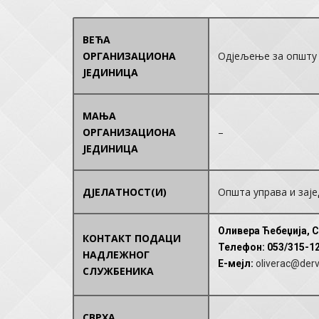
ВЕЋА
ОРГАНИЗАЦИОНА
Одјељење за општу 
ЈЕДИНИЦА
МАЊА
ОРГАНИЗАЦИОНА
–
ЈЕДИНИЦА
ДЈЕЛАТНОСТ(И)
Општа управа и зај
Оливера Ћебеџија, 
КОНТАКТ ПОДАЦИ
Телефон
: 053/315-1
НАДЛЕЖНОГ
E-мејл
:
oliverac@der
СЛУЖБЕНИКА
СВРХА