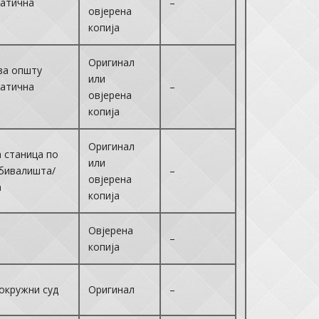
Матична
–
овјерена
копија
Оригинал
за општу
или
Матична
–
овјерена
копија
Оригинал
 станица по
или
ебивалишта/
–
овјерена
а
копија
Овјерена
–
копија
окружни суд
Оригинал
–