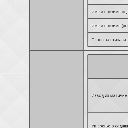
Име и презиме оц
Име и презиме (ро
Основ за стицањ
Извод из матичне
Увјерење о садаш