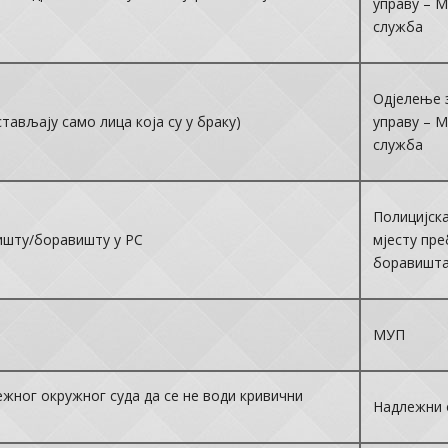
управу – 
служба
Одјелење 
тављају само лица која су у браку)
управу – 
служба
Полицијска
ишту/боравишту у РС
мјесту пр
боравишт
МУП
жног окружног суда да се не води кривични
Надлежни 