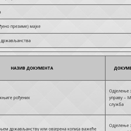
а
ђено презиме) мајке
е држављанства
НАЗИВ ДОКУМЕНТА
ДОКУМЕ
Одјелење 
 књиге рођених
управу – 
служба
Одјелење 
њем држављанству или овјерена копија важеће