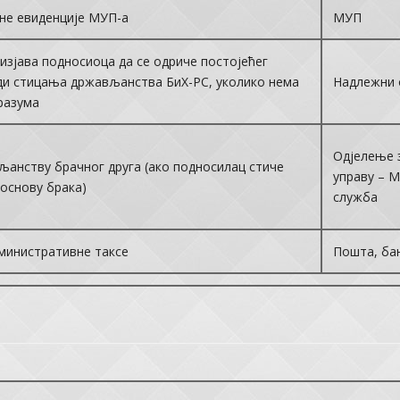
ене евиденције МУП-а
МУП
изјава подносиоца да се одриче постојећег
и стицања држављанства БиХ-РС, уколико нема
Надлежни 
разума
Одјелење 
љанству брачног друга (ако подносилац стиче
управу – 
основу брака)
служба
дминистративне таксе
Пошта, ба