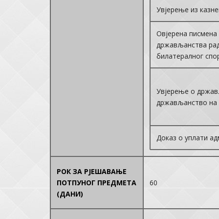
Увјерење из казн
Овјерена писмена 
држављанства рад
билатералног спо
Увјерење о држав
држављанство на 
Доказ о уплати а
РОК ЗА РЈЕШАВАЊЕ
ПОТПУНОГ ПРЕДМЕТА
60
(ДАНИ)