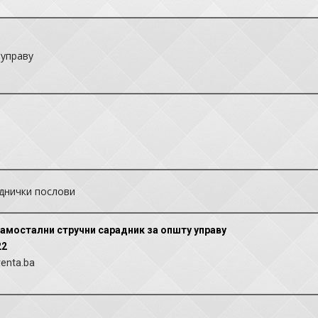
управу
еднички послови
Самостални стручни сарадник за општу управу
22
venta.ba