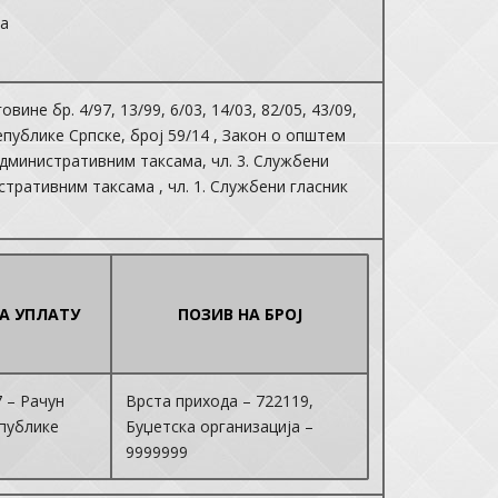
за
не бр. 4/97, 13/99, 6/03, 14/03, 82/05, 43/09,
Републике Српске, број 59/14 , Закон о општем
 административним таксама, чл. 3. Службени
стративним таксама , чл. 1. Службени гласник
ЗА УПЛАТУ
ПОЗИВ НА БРОЈ
 – Рачун
Врста прихода – 722119,
епублике
Буџетска организација –
9999999