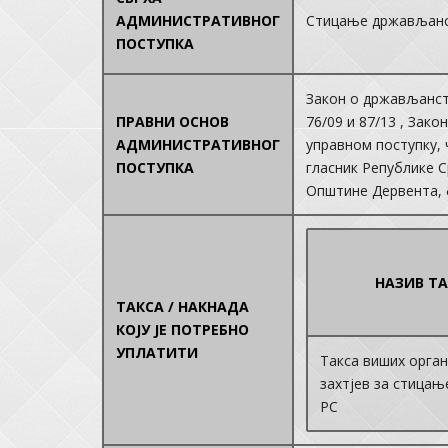
АДМИНИСТРАТИВНОГ
Стицање држављанст
ПОСТУПКА
Закон о држављанству
ПРАВНИ ОСНОВ
76/09 и 87/13 , Зако
АДМИНИСТРАТИВНОГ
управном поступку, ч
ПОСТУПКА
гласник Републике С
Општине Дервента, б
НАЗИВ ТА
ТАКСА / НАКНАДА
КОЈУ ЈЕ ПОТРЕБНО
УПЛАТИТИ
Такса виших орган
захтјев за стицањ
РС