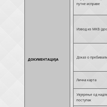
путне исправе
Извод из МКВ (дос
Доказ о пребивал
ДОКУМЕНТАЦИЈА
Лична карта
Увјерење од надле
поступак