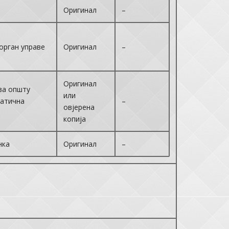
Оригинал
–
орган управе
Оригинал
–
Оригинал
за општу
или
Матична
–
овјерена
копија
нка
Оригинал
–