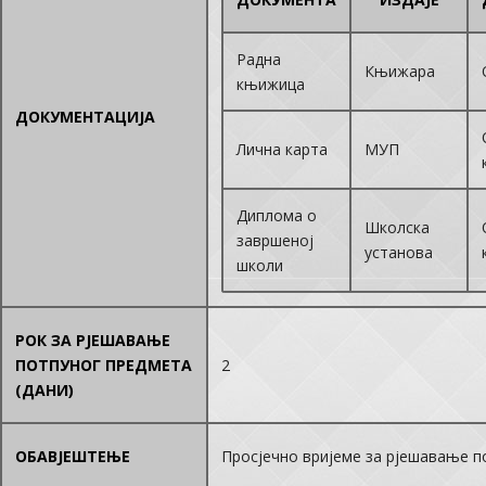
Радна
Књижара
књижица
ДОКУМЕНТАЦИЈА
Лична карта
МУП
Диплома о
Школска
завршеној
установа
школи
РОК ЗА РЈЕШАВАЊЕ
ПОТПУНОГ ПРЕДМЕТА
2
(ДАНИ)
ОБАВЈЕШТЕЊЕ
Просјечно вријеме за рјешавање по