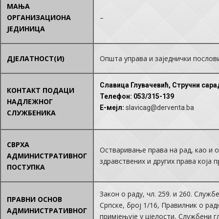
МАЊА
ОРГАНИЗАЦИОНА
–
ЈЕДИНИЦА
ДЈЕЛАТНОСТ(И)
Општа управа и заједнички послов
Славица Глувачевић, Стручни сар
КОНТАКТ ПОДАЦИ
Телефон
: 053/315-139
НАДЛЕЖНОГ
E-мејл
:
slavicag@derventa.ba
СЛУЖБЕНИКА
СВРХА
Остваривање права на рад, као и 
АДМИНИСТРАТИВНОГ
здравствених и других права која п
ПОСТУПКА
Закон о раду, чл. 259. и 260. Служ
ПРАВНИ ОСНОВ
Српске, број 1/16, Правилник о ра
АДМИНИСТРАТИВНОГ
примјењује у цјелости, Службени г