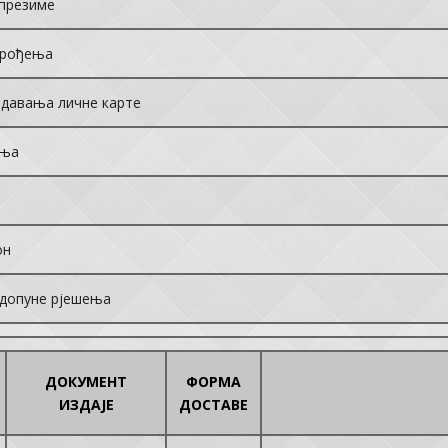
 презиме
 рођења
издавања личне карте
ања
он
/допуне рјешења
ДОКУМЕНТ
ФОРМА
ИЗДАЈЕ
ДОСТАВЕ