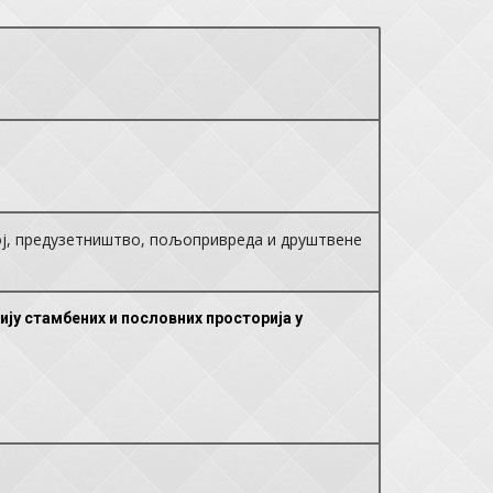
ој, предузетништво, пољопривреда и друштвене
ију стамбених и пословних просторија у