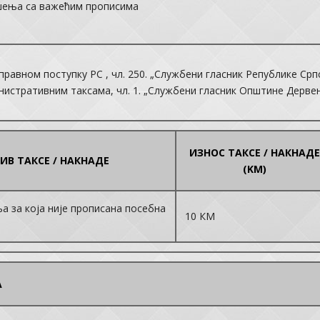
шења са важећим прописима
равном поступку РС , чл. 250. „Службени гласник Републике Српске
истративним таксама, чл. 1. „Службени гласник Општине Дервента
ИЗНОС ТАКСЕ / НАКНАДЕ
ИВ ТАКСЕ / НАКНАДЕ
(KM)
а за која није прописана посебна
10 КМ
А