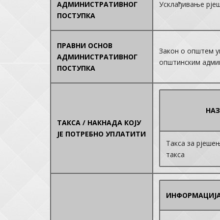
АДМИНИСТРАТИВНОГ
Усклађивање рје
ПОСТУПКА
ПРАВНИ ОСНОВ
Закон о општем уп
АДМИНИСТРАТИВНОГ
општинским админ
ПОСТУПКА
НАЗ
ТАКСА / НАКНАДА КОЈУ
ЈЕ ПОТРЕБНО УПЛАТИТИ
Такса за рјешењ
такса
ИНФОРМАЦИЈ