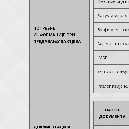
Име, име оца и
Датум и мјесто
ПОТРЕБНЕ
Број и мјесто 
ИНФОРМАЦИЈЕ ПРИ
ПРЕДАВАЊУ ЗАХТЈЕВА
Адреса станов
ЈМБГ
Контакт телеф
Разлог измјене
НАЗИВ
ДОКУМЕНТА
ДОКУМЕНТАЦИЈА