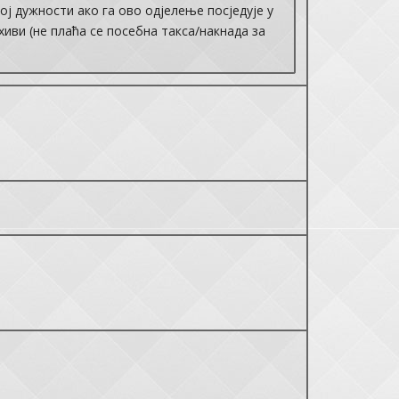
ј дужности ако га ово одјелење посједује у
хиви (не плаћа се посебна такса/накнада за