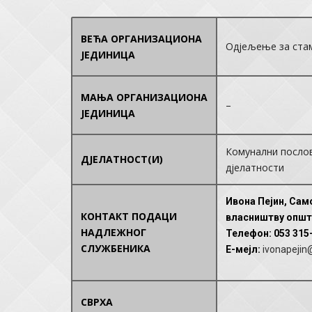
ВЕЋА ОРГАНИЗАЦИОНА
Одјељење за ста
ЈЕДИНИЦА
МАЊА ОРГАНИЗАЦИОНА
–
ЈЕДИНИЦА
Комунални послов
ДЈЕЛАТНОСТ(И)
дјелатности
Ивона Пејин, Сам
КОНТАКТ ПОДАЦИ
власништву општ
НАДЛЕЖНОГ
Телефон
: 053 315
СЛУЖБЕНИКА
E-мејл
:
ivonapejin
СВРХА