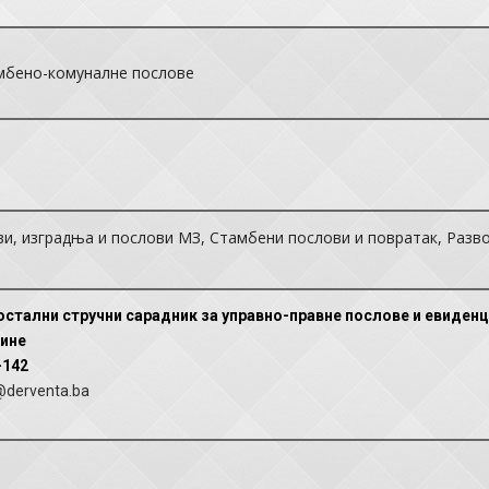
мбено-комуналне послове
и, изградња и послови МЗ, Стамбени послови и повратак, Разв
остални стручни сарадник за управно-правне послове и евиденц
ине
-142
@derventa.ba