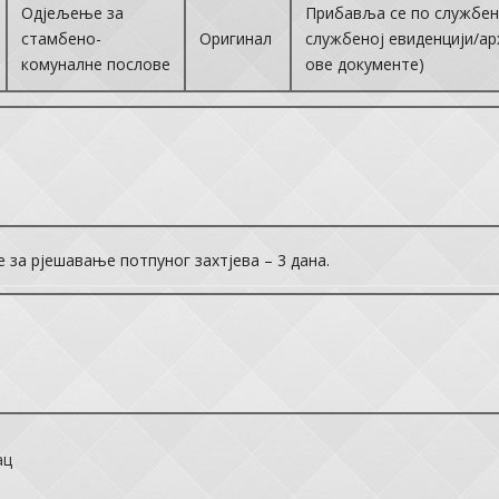
Одјељење за
Прибавља се по службено
стамбено-
Оригинал
службеној евиденцији/ар
комуналне послове
ове документе)
 за рјешавање потпуног захтјева – 3 дана.
ац